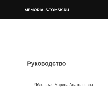
Перейти
к
содержимому
MEMORIALS.TOMSK.RU
Руководство
Яблонская Марина Анатольевна