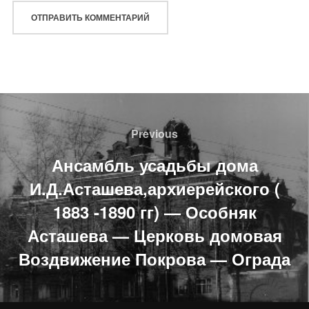
Навигация
по
Previous
Previous
записям
Ансамбль усадьбы дома
И.Д.Асташева,архиерейского (
1883 -1890 гг) — Особняк
Асташева — Церковь домовая
Воздвижение Покрова — Ограда