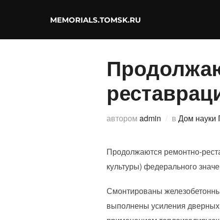
Перейти
к
содержимому
MEMORIALS.TOMSK.RU
Продолжаю
реставрац
автором
admin
в
Дом науки 
Продолжаются ремонтно-реста
культуры) федерального значени
Смонтированы железобетонные
выполнены усиления дверных