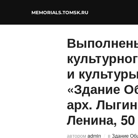
Перейти
к
содержимому
MEMORIALS.TOMSK.RU
Выполнены
культурног
и культур
«Здание Об
арх. Лыгин 
Ленина, 50
автором
admin
в
Здание Общ