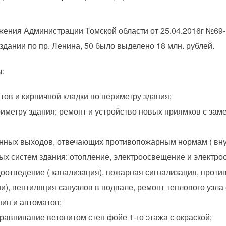
жения Администрации Томской области от 25.04.2016г №69
здании по пр. Ленина, 50 было выделено 18 млн. рублей.
ы:
ов и кирпичной кладки по периметру здания;
риметру здания; ремонт и устройство новых приямков с зам
онных выходов, отвечающих противопожарным нормам ( вну
х систем здания: отопление, электроосвещение и электро
оотведение ( канализация), пожарная сигнализация, проти
и), вентиляция санузлов в подвале, ремонт теплового узла
ин и автоматов;
равнивание ветонитом стен фойе 1-го этажа с окраской;