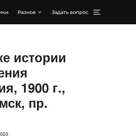
ПЕРЕКЛЮЧИТЬ
ики
Разное
Задать вопрос
ке истории
ения
, 1900 г.,
мск, пр.
ковано
2023