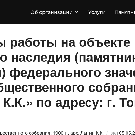
Об организации
Услуги
Памятн
 работы на объекте
о наследия (памятни
ы) федерального знач
щественного собрания
К.К.» по адресу: г. То
Опубли
ественного собрания, 1900 г., арх. Лыгин К.К.
вкл
05.05.